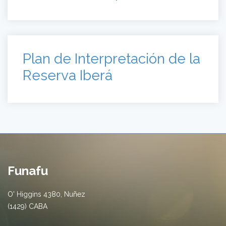
Plan de Interpretación de la
Reserva Iberá
Funafu
O' Higgins 4380, Nuñez
(1429) CABA