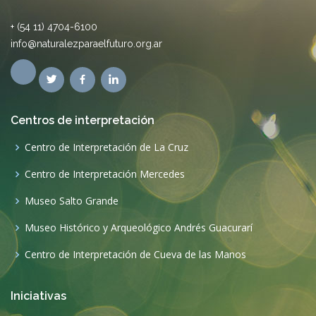
Centro de Interpretación Mercedes
Museo Salto Grande
Museo Histórico y Arqueológico Andrés Guacurarí
Centro de Interpretación de Cueva de las Manos
Iniciativas
Planificación turística en los Esteros del Iberá
Protección de paisajes y lugares de especial riqueza natural o
cultural
Proyecto “Corredor Verde Esmeralda”.
Puesta en valor de las Misiones Jesuíticas-Guaraníes.
Reserva Natural Privada “Los Silencios”. Serranías de
Sumampa