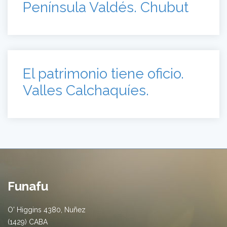
Funafu
O' Higgins 4380, Nuñez
(1429) CABA
+ (54 11) 4704-6100
info@naturalezparaelfuturo.org.ar
Centros de interpretación
Centro de Interpretación de La Cruz