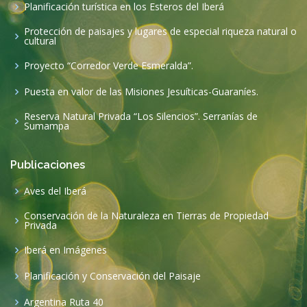
Publicaciones
Aves del Iberá
Conservación de la Naturaleza en Tierras de Propiedad
Privada
Iberá en Imágenes
Planificación y Conservación del Paisaje
Argentina Ruta 40
©2020 Copyright
Funafu
. All Rights Reserved
Designed by
Pensar la web