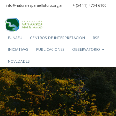
info@naturalezparaelfuturo.org.ar
+ (54 11) 4704-6100
FUNAFU
CENTROS DE INTERPRETACION
RSE
INICIATIVAS
PUBLICACIONES
OBSERVATORIO
NOVEDADES