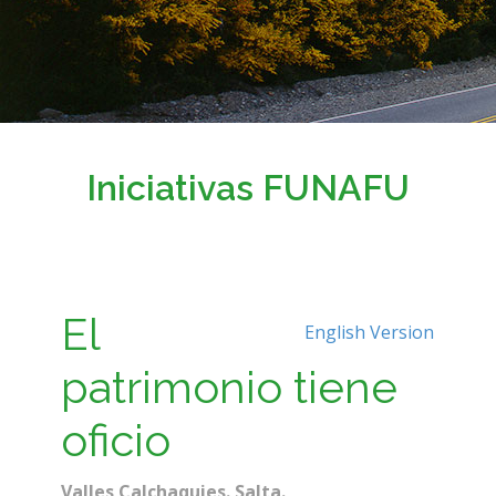
Iniciativas FUNAFU
El
English Version
patrimonio tiene
oficio
Valles Calchaquies. Salta.