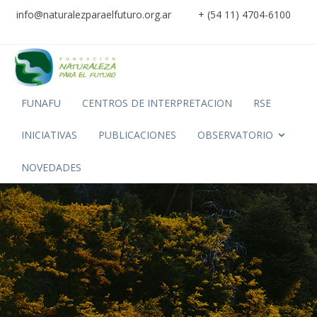
info@naturalezparaelfuturo.org.ar
+ (54 11) 4704-6100
FUNAFU
CENTROS DE INTERPRETACION
RSE
INICIATIVAS
PUBLICACIONES
OBSERVATORIO
NOVEDADES